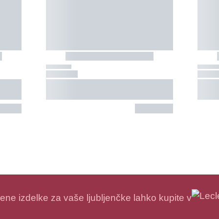
e izdelke za vaše ljubljenčke lahko kupite v