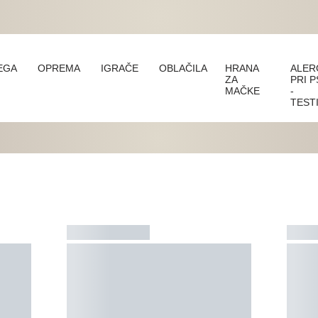
EGA
OPREMA
IGRAČE
OBLAČILA
HRANA
ALER
ZA
PRI P
MAČKE
-
TEST