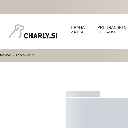
HRANA
PREHRANSKI
N
ZA PSE
DODATKI
DOMOV
LEO & WOLF