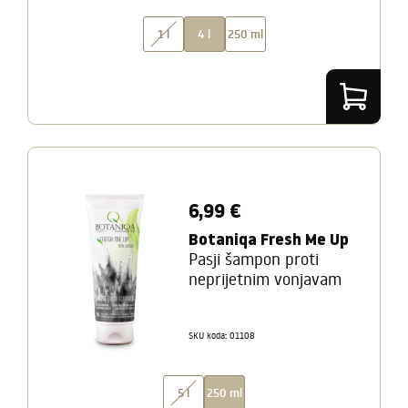
1 l
4 l
250 ml
6,99 €
Botaniqa Fresh Me Up
Pasji šampon proti
neprijetnim vonjavam
SKU koda: 01108
5 l
250 ml