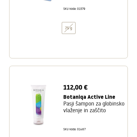
SKU koda: 01579
75 g
112,00 €
Botaniqa Active Line
Pasji šampon za globinsko
vlaženje in zaščito
SKU koda: 01467