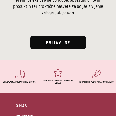
Prejmite eksluzivne ponudbe, obvestila o novih
produktih ter praktične nasvete za boljše življenje
vašega ljubljenčka.
PRIJAVI SE
VRHUNSKA KAKOVOST PREMIUM
BREZPLAČNA DOSTAVA NAD 37,00 €
KRIPTIRANI PODATKI VARNO PLAČILO
IZDELKI
O NAS