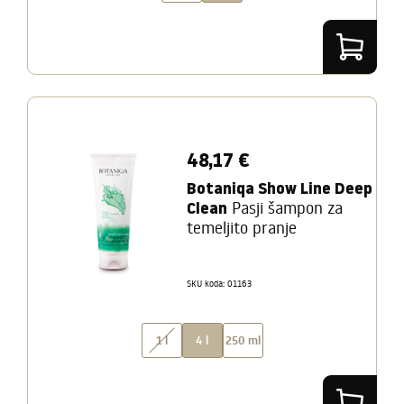
48,17 €
Botaniqa Show Line Deep
Clean
Pasji šampon za
temeljito pranje
SKU koda: 01163
1 l
4 l
250 ml